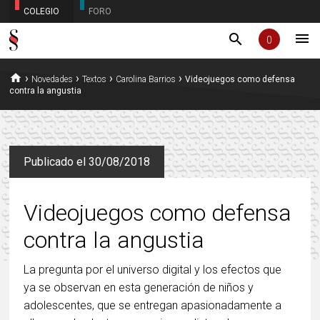
COLEGIO
FORO
menu
search
0
home
›
›
›
›
Novedades
Textos
Carolina Barrios
Videojuegos como defensa
contra la angustia
Publicado el 30/08/2018
Videojuegos como defensa
contra la angustia
La pregunta por el universo digital y los efectos que
ya se observan en esta generación de niños y
adolescentes, que se entregan apasionadamente a