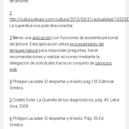
de difundir”.
2
http://cultura.elpais.com/cultura/2012/03/21/actualidad/13323
La superdiva nos pide desconectar.
3
Siri
es una
aplicación
con funciones de asistente personal
del Iphone. Esta aplicación utiliza
procesamiento del
lenguaje natural
para responder preguntas, hacer
recomendaciones y realizar acciones mediante la
delegación de solicitudes hacia un conjunto de
servicios
web
.
4
Philippe Lacadée. El despertar y el exilio pag.125 Editorial
Gredos.
5
Colette Soler. La Querella de los diagnósticos, pág. 40. Letra
Viva, 2009.
6
Philippe Lacadee. El despertar y el exilio. Pág. 35 Ed.
Gredos.