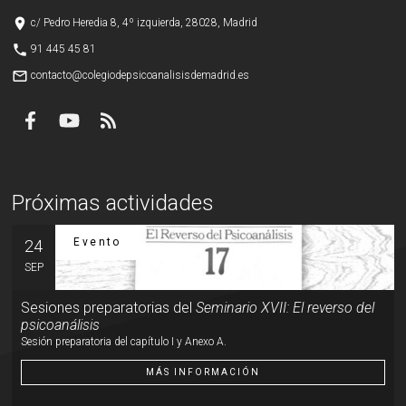
place
c/ Pedro Heredia 8, 4º izquierda, 28028, Madrid
phone
91 445 45 81
mail_outline
contacto@colegiodepsicoanalisisdemadrid.es
Próximas actividades
Evento
24
SEP
Sesiones preparatorias del
Seminario XVII: El reverso del
psicoanálisis
Sesión preparatoria del capítulo I y Anexo A.
MÁS INFORMACIÓN