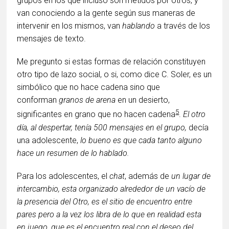
grupos en los que incluso son metidos por otros, y
van conociendo a la gente según sus maneras de
intervenir en los mismos, van
hablando
a través de los
mensajes de texto.
Me pregunto si estas formas de relación constituyen
otro tipo de lazo social, o si, como dice C. Soler, es un
simbólico que no hace cadena sino que
conforman
granos de arena
en un desierto,
5
significantes en grano que no hacen cadena
.
El otro
día, al despertar, tenía 500 mensajes en el grupo,
decía
una adolescente,
lo bueno es que cada tanto alguno
hace un resumen de lo hablado.
Para los adolescentes, el
chat
, además de
un lugar de
intercambio, esta organizado alrededor de un vacío de
la presencia del Otro, es el sitio de encuentro entre
pares pero a la vez los libra de lo que en realidad esta
en juego, que es el encuentro real con el deseo del