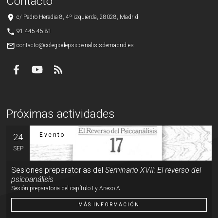
Contacto
place
c/ Pedro Heredia 8, 4º izquierda, 28028, Madrid
phone
91 445 45 81
mail_outline
contacto@colegiodepsicoanalisisdemadrid.es
Próximas actividades
Evento
24
SEP
Sesiones preparatorias del
Seminario XVII: El reverso del
psicoanálisis
Sesión preparatoria del capítulo I y Anexo A.
MÁS INFORMACIÓN