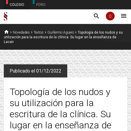
COLEGIO
FORO
menu
search
0
home
›
›
›
›
Novedades
Textos
Guillermo Agüero
Topología de los nudos y su
utilización para la escritura de la clínica. Su lugar en la enseñanza de
Lacan
Publicado el 01/12/2022
Topología de los nudos y
su utilización para la
escritura de la clínica. Su
lugar en la enseñanza de