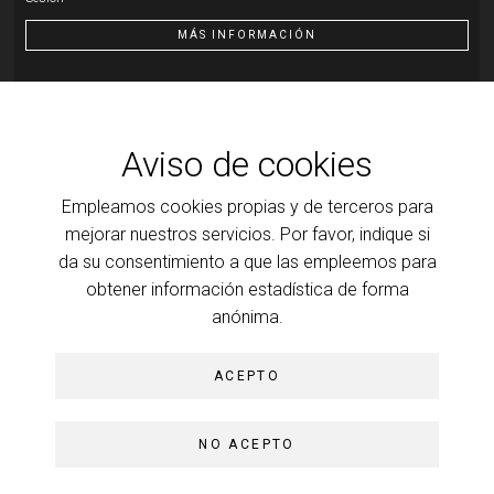
MÁS INFORMACIÓN
Otra actividad
07
OCT
Aviso de cookies
Introducción al psicoanálisis, a la clínica y a la teoría que
Empleamos cookies propias y de terceros para
la ilumina
Transferencia: resistencia y motor de la cura
mejorar nuestros servicios. Por favor, indique si
da su consentimiento a que las empleemos para
MÁS INFORMACIÓN
obtener información estadística de forma
anónima.
ACEPTO
© Colegio de Psicoanálisis de Madrid, 2026
Aviso legal
NO ACEPTO
Política de privacidad
Política de
cookies