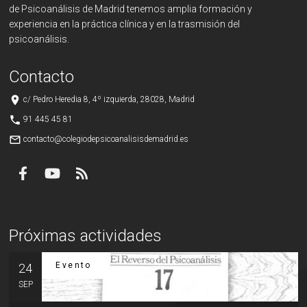
de Psicoanálisis de Madrid tenemos amplia formación y
experiencia en la práctica clínica y en la trasmisión del
psicoanálisis.
Contacto
place
c/ Pedro Heredia 8, 4º izquierda, 28028, Madrid
phone
91 445 45 81
mail_outline
contacto@colegiodepsicoanalisisdemadrid.es
Próximas actividades
Evento
24
SEP