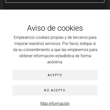
Otra actividad
07
OCT
Aviso de cookies
Introducción al psicoanálisis, a la clínica y a la teoría que
Empleamos cookies propias y de terceros para
la ilumina
Transferencia: resistencia y motor de la cura
mejorar nuestros servicios. Por favor, indique si
da su consentimiento a que las empleemos para
MÁS INFORMACIÓN
obtener información estadística de forma
anónima.
ACEPTO
© Colegio de Psicoanálisis de Madrid, 2026
Aviso legal
NO ACEPTO
Política de privacidad
Política de
cookies
Más información