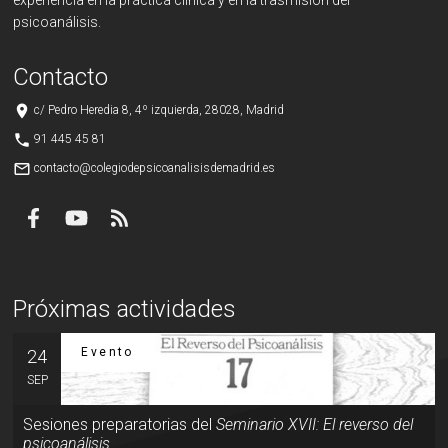
experiencia en la práctica clínica y en la trasmisión del
psicoanálisis.
Contacto
place
c/ Pedro Heredia 8, 4º izquierda, 28028, Madrid
phone
91 445 45 81
mail_outline
contacto@colegiodepsicoanalisisdemadrid.es
Próximas actividades
Evento
24
SEP
Sesiones preparatorias del
Seminario XVII: El reverso del
psicoanálisis