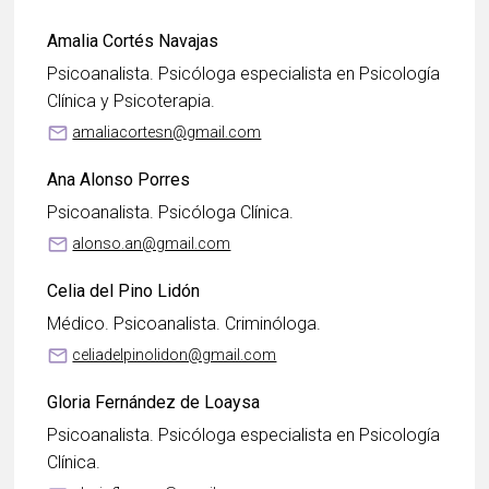
Amalia Cortés Navajas
Psicoanalista. Psicóloga especialista en Psicología
Clínica y Psicoterapia.
mail_outline
amaliacortesn@gmail.com
Ana Alonso Porres
Psicoanalista. Psicóloga Clínica.
mail_outline
alonso.an@gmail.com
Celia del Pino Lidón
Médico. Psicoanalista. Criminóloga.
mail_outline
celiadelpinolidon@gmail.com
Gloria Fernández de Loaysa
Psicoanalista. Psicóloga especialista en Psicología
Clínica.