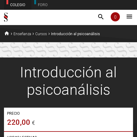
COLEGIO
FORO
menu
search
0
home
›
›
›
Enseñanza
Cursos
Introducción al psicoanálisis
Introducción al
psicoanálisis
PRECIO
220,00
€