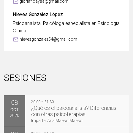
mail_outline
gloriafloaysa@gmail.com
Nieves González López
Psicoanalista. Psicóloga especialista en Psicología
Clínica.
mail_outline
nievesgonzalez54@gmail.com
SESIONES
08
20:00 – 21:30
¿Qué es el psicoanálisis? Diferencias
OCT
con otras psicoterapias
2020
Imparte: Ana Maeso Maeso