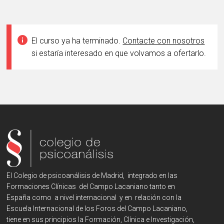
info
El curso ya ha terminado.
Contacte con nosotros
si estaría interesado en que volvamos a ofertarlo.
El Colegio de psicoanálisis de Madrid, integrado en las
Formaciones Clínicas del Campo Lacaniano tanto en
España como a nivel internacional y en relación con la
Escuela Internacional de los Foros del Campo Lacaniano,
tiene en sus principios la Formación, Clínica e Investigación,