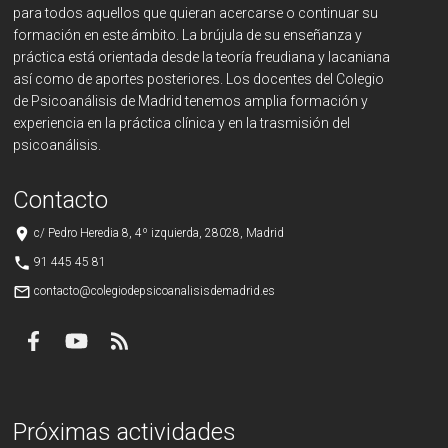
para todos aquellos que quieran acercarse o continuar su
formación en este ámbito. La brújula de su enseñanza y
práctica está orientada desde la teoría freudiana y lacaniana
así como de aportes posteriores. Los docentes del Colegio
de Psicoanálisis de Madrid tenemos amplia formación y
experiencia en la práctica clínica y en la trasmisión del
psicoanálisis.
Contacto
place
c/ Pedro Heredia 8, 4º izquierda, 28028, Madrid
phone
91 445 45 81
mail_outline
contacto@colegiodepsicoanalisisdemadrid.es
Próximas actividades