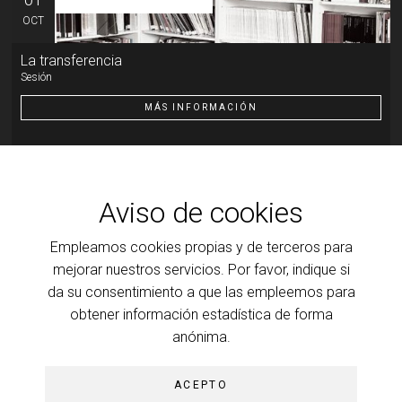
OCT
La transferencia
Sesión
MÁS INFORMACIÓN
Otra actividad
07
OCT
Aviso de cookies
Introducción al psicoanálisis, a la clínica y a la teoría que
Empleamos cookies propias y de terceros para
la ilumina
Transferencia: resistencia y motor de la cura
mejorar nuestros servicios. Por favor, indique si
da su consentimiento a que las empleemos para
MÁS INFORMACIÓN
obtener información estadística de forma
anónima.
ACEPTO