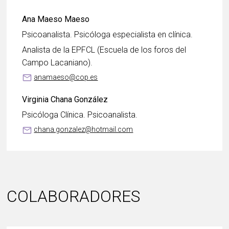
Ana Maeso Maeso
Psicoanalista. Psicóloga especialista en clínica.
Analista de la EPFCL (Escuela de los foros del
Campo Lacaniano).
mail_outline
anamaeso@cop.es
Virginia Chana González
Psicóloga Clínica. Psicoanalista.
mail_outline
chana.gonzalez@hotmail.com
COLABORADORES