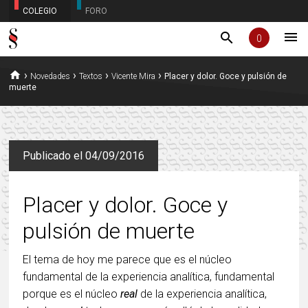
COLEGIO
FORO
menu
search
0
home
›
›
›
›
Novedades
Textos
Vicente Mira
Placer y dolor. Goce y pulsión de
muerte
Publicado el 04/09/2016
Placer y dolor. Goce y
pulsión de muerte
El tema de hoy me parece que es el núcleo
fundamental de la experiencia analítica, fundamental
porque es el núcleo
real
de la experiencia analítica,