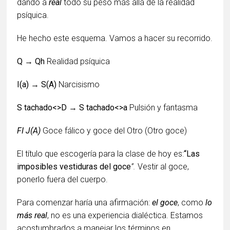
dando a
real
todo su peso más allá de la realidad
psíquica.
He hecho este esquema. Vamos a hacer su recorrido.
Q → Qh
Realidad psíquica
I(a) → S(A)
Narcisismo
S tachado<>D → S tachado<>a
Pulsión y fantasma
FI J(A)
Goce fálico y goce del Otro (Otro goce)
El título que escogería para la clase de hoy es:
“Las
imposibles vestiduras del goce
”.
Vestir al goce,
ponerlo fuera del cuerpo.
Para comenzar haría una afirmación:
el goce
, como
lo
más real
, no es una experiencia dialéctica. Estamos
acostumbrados a manejar los términos en