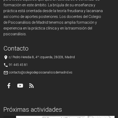
formación en este ámbito. La brújula de su enseñanza y
práctica está orientada desde la teoría freudiana y lacaniana
así como de aportes posteriores. Los docentes del Colegio
de Psicoanálisis de Madrid tenemos amplia formación y
experiencia en la práctica clínica y en la trasmisión del
psicoanálisis.
Contacto
place
c/ Pedro Heredia 8, 4º izquierda, 28028, Madrid
phone
91 445 45 81
mail_outline
contacto@colegiodepsicoanalisisdemadrid.es
Próximas actividades