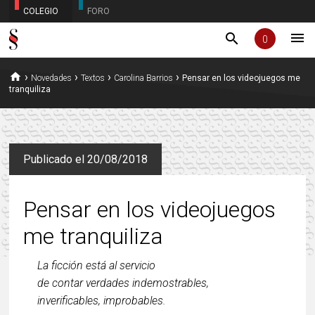
COLEGIO
FORO
menu
search
0
home
›
›
›
›
Novedades
Textos
Carolina Barrios
Pensar en los videojuegos me
tranquiliza
Publicado el 20/08/2018
Pensar en los videojuegos
me tranquiliza
La ficción está al servicio

de contar verdades indemostrables,
