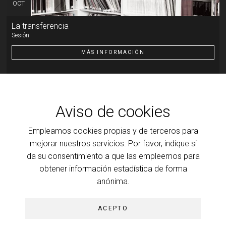
OCT
La transferencia
Sesión
MÁS INFORMACIÓN
Otra actividad
07
OCT
Aviso de cookies
Introducción al psicoanálisis, a la clínica y a la teoría que
la ilumina
Empleamos cookies propias y de terceros para
Transferencia: resistencia y motor de la cura
mejorar nuestros servicios. Por favor, indique si
da su consentimiento a que las empleemos para
MÁS INFORMACIÓN
obtener información estadística de forma
anónima.
ACEPTO
© Colegio de Psicoanálisis de Madrid, 2026