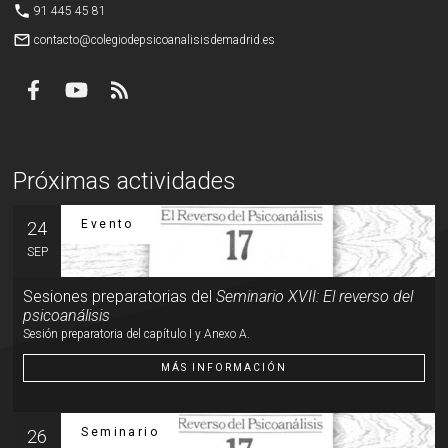
phone
91 445 45 81
mail_outline
contacto@colegiodepsicoanalisisdemadrid.es
Próximas actividades
Evento
24
SEP
Sesiones preparatorias del
Seminario XVII: El reverso del
psicoanálisis
Sesión preparatoria del capítulo I y Anexo A.
MÁS INFORMACIÓN
Seminario
26