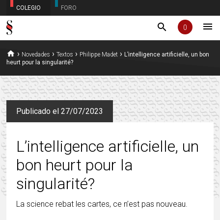
COLEGIO
FORO
menu
search
0
home
›
›
›
›
Novedades
Textos
Philippe Madet
L’intelligence artificielle, un bon
heurt pour la singularité?
Publicado el 27/07/2023
L’intelligence artificielle, un
bon heurt pour la
singularité?
La science rebat les cartes, ce n’est pas nouveau.