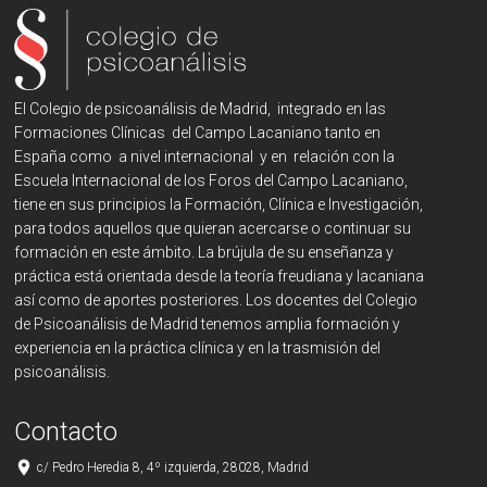
El Colegio de psicoanálisis de Madrid, integrado en las
Formaciones Clínicas del Campo Lacaniano tanto en
España como a nivel internacional y en relación con la
Escuela Internacional de los Foros del Campo Lacaniano,
tiene en sus principios la Formación, Clínica e Investigación,
para todos aquellos que quieran acercarse o continuar su
formación en este ámbito. La brújula de su enseñanza y
práctica está orientada desde la teoría freudiana y lacaniana
así como de aportes posteriores. Los docentes del Colegio
de Psicoanálisis de Madrid tenemos amplia formación y
experiencia en la práctica clínica y en la trasmisión del
psicoanálisis.
Contacto
place
c/ Pedro Heredia 8, 4º izquierda, 28028, Madrid