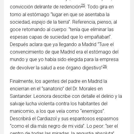
25
convicción delirante de redención
. Todo gira en
torno al estómago “lugar en que se asentaba la
sociedad,
espejo
de la tierra”. Referencia, pienso, al
goce retornando al cuerpo: “tenía que eliminar las
espesas capas de suciedad que lo empañaban”.
Después aclara que ya llegando a Madrid “Tuve el
convencimiento de que Madrid era el estómago del
mundo y que yo había sido elegida para la empresa
26
de devolver la salud a ese órgano digestivo”
.
Finalmente, los agentes del padre en Madrid la
encierran en el “sanatorio” del Dr. Morales en
Santander. Leonora describe con detalle el delirio y la
salvaje lucha violenta contra los habitantes del
manicomio, a los que veía como “enemigos”.
Describirá el Cardiazol y sus espantosos espasmos
“como el día más negro de mi vida”. Lo peor: “ser el
centro de todas las miradas, la angustia absoluta”,