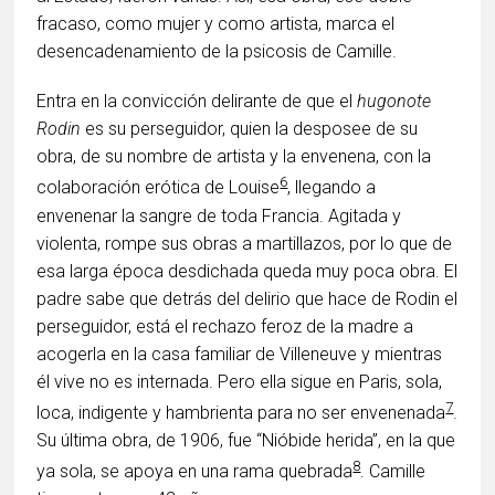
fracaso, como mujer y como artista, marca el
desencadenamiento de la psicosis de Camille.
Entra en la convicción delirante de que el
hugonote
Rodin
es su perseguidor, quien la desposee de su
obra, de su nombre de artista y la envenena, con la
6
colaboración erótica de Louise
, llegando a
envenenar la sangre de toda Francia. Agitada y
violenta, rompe sus obras a martillazos, por lo que de
esa larga época desdichada queda muy poca obra. El
padre sabe que detrás del delirio que hace de Rodin el
perseguidor, está el rechazo feroz de la madre a
acogerla en la casa familiar de Villeneuve y mientras
él vive no es internada. Pero ella sigue en Paris, sola,
7
loca, indigente y hambrienta para no ser envenenada
.
Su última obra, de 1906, fue “Nióbide herida”, en la que
8
ya sola, se apoya en una rama quebrada
. Camille