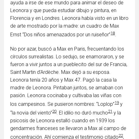
ayuda a irse de ese mundo para animar el deseo de
Leonora y que pueda estudiar dibujo y pintura, en
Florencia y en Londres. Leonora había visto en un libro
de arte mostrado por la madre: un cuadro de Max
18
Ernst “Dos niños amenazados por un ruiseñor”
.
No por azar, buscó a Max en Paris, frecuentando los
círculos surrealistas. Lo sedujo, se enamoraron, y se
fueron a vivir juntos a un pueblecito del sur de Francia,
Saint Martin d’Ardèche. Max dejó a su esposa.
Leonora tenía 20 años y Max 47. Pagó la casa la
madre de Leonora. Pintaban juntos, se amaban con
pasión. Leonora cocinaba y cultivaba las viñas con
19
los campesinos. Se pusieron nombres: “Loplop”
y
20
21
“la novia del viento”
. El idilio no duró mucho
y la
psicosis de Leonora estalló cuando en 1939 los
gendarmes franceses se llevaron a Max al campo de
22
concentración. Ahí comienza el testimonio citado
,