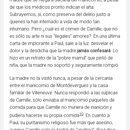
de que los médicos pronto indican el alta.
Subrayemos, sí, como preserva del delirio justo a
quienes la han internado a vida de modo tan
inhumano. Pero ¿cual es el crimen de Camille, que no
es sólo su arte ni sus “ilegales” amores?. En una última
carta de implorante a Paul, sale a la luz: desvelar el
dolor y la desdicha que la madre
jamás confesará
. Lo
hizo en un retrato de la “pobre mamá” que pintó de
niña, que la madre no soportó y seguramente rompió.
La madre no la visitó nunca, a pesar de la cercanía
entre el manicomio de Montdevergues y la casa
familiar de Villeneuve. Nunca respondió a las súplicas
de Camille, sólo enviaba al manicomio paquetes de
comida para que Camille no muriera de inanición y
10
pudiera hacerse su propia comida
. En cuanto a
Paul, su puritanismo religioso fue más que asesino,
aunque Camille solo lo tachó de “apático”. Paul dice