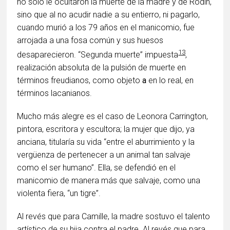
no sólo le ocultaron la muerte de la madre y de Rodin,
sino que al no acudir nadie a su entierro, ni pagarlo,
cuando murió a los 79 años en el manicomio, fue
arrojada a una fosa común y sus huesos
13
desaparecieron. “Segunda muerte” impuesta
,
realización absoluta de la pulsión de muerte en
términos freudianos, como objeto
a
en lo real, en
términos lacanianos.
Mucho más alegre es el caso de Leonora Carrington,
pintora, escritora y escultora; la mujer que dijo, ya
anciana, titularía su vida “entre el aburrimiento y la
vergüenza de pertenecer a un animal tan salvaje
como el ser humano”. Ella, se defendió en el
manicomio de manera más que salvaje, como una
violenta fiera, “un tigre”.
Al revés que para Camille, la madre sostuvo el talento
artístico de su hija contra el padre. Al revés que para