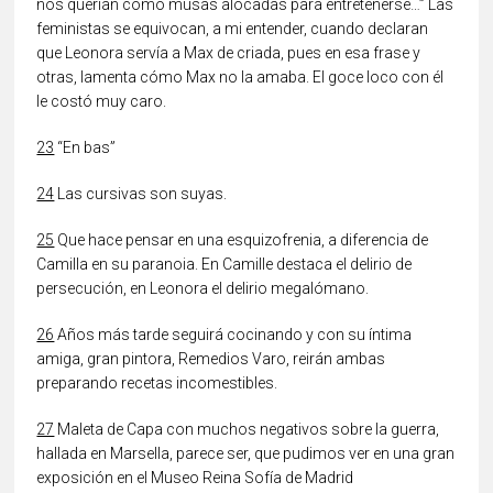
nos querían como musas alocadas para entretenerse…” Las
feministas se equivocan, a mi entender, cuando declaran
que Leonora servía a Max de criada, pues en esa frase y
otras, lamenta cómo Max no la amaba. El goce loco con él
le costó muy caro.
23
“En bas”
24
Las cursivas son suyas.
25
Que hace pensar en una esquizofrenia, a diferencia de
Camilla en su paranoia. En Camille destaca el delirio de
persecución, en Leonora el delirio megalómano.
26
Años más tarde seguirá cocinando y con su íntima
amiga, gran pintora, Remedios Varo, reirán ambas
preparando recetas incomestibles.
27
Maleta de Capa con muchos negativos sobre la guerra,
hallada en Marsella, parece ser, que pudimos ver en una gran
exposición en el Museo Reina Sofía de Madrid