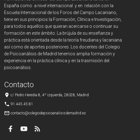
España como a nivel internacional y en relación con la
Escuela Internacional de los Foros del Campo Lacaniano,
tiene en sus principios la Formación, Clínica e Investigación,
para todos aquellos que quieran acercarse o continuar su
formación en este ámbito. La brújula de su enseñanza y
práctica está orientada desde la teoría freudiana y lacaniana
así como de aportes posteriores. Los docentes del Colegio
de Psicoanálisis de Madrid tenemos amplia formación y
experiencia en la práctica clínica y en la trasmisión del
psicoanálisis.
Contacto
place
c/ Pedro Heredia 8, 4º izquierda, 28028, Madrid
phone
91 445 45 81
mail_outline
contacto@colegiodepsicoanalisisdemadrid.es