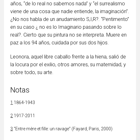
años, “de lo real no sabemos nada” y “el surrealismo
viene de una cosa que nadie entiende, la imaginación”.
¿No nos habla de un anudamiento S,I,R?. “Pentimento”
en su caso ¿ no es lo Imaginario pasando sobre lo
real?. Cierto que su pintura no se interpreta. Muere en
paz a los 94 años, cuidada por sus dos hijos.
Leonora, aquel libre caballo frente a la hiena, salió de
la locura por el exilio, otros amores, su maternidad, y
sobre todo, su arte.
Notas
1
1864-1943
2
1917-2011
3
“Entre mère et fille: un ravage” (Fayard, Paris, 2000)