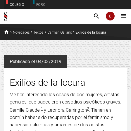
COLEGIO
FORO
menu
search
0
home
›
›
›
›
Novedades
Textos
Carmen Gallano
Exilios de la locura
Publicado el 04/03/2019
Exilios de la locura
Me han interesado los casos de dos mujeres, artistas
geniales, que padecieron episodios psicóticos graves:
1
2
Camille Claudel
y Leonora Carrington
. Tienen en
común haber sido recuperadas por el feminismo y
haber sido alumnas y amantes de dos artistas