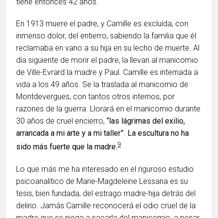
tiene entonces 42 años.
En 1913 muere el padre, y Camille es excluída, con
inmenso dolor, del entierro, sabiendo la familia que él
reclamaba en vano a su hija en su lecho de muerte. Al
día siguiente de morir el padre, la llevan al manicomio
de Ville-Evrard la madre y Paul. Camille es internada a
vida a los 49 años. Se la traslada al manicomio de
Montdevergues, con tantos otros internos, por
razones de la guerra. Llorará en el manicomio durante
30 años de cruel encierro,
“las lágrimas del exilio,
arrancada a mi arte y a mi taller”
.
La escultura no ha
9
sido más fuerte que la madre.
Lo que más me ha interesado en el riguroso estudio
psicoanalítico de Marie-Magdeleine Lessana es su
tesis, bien fundada, del estrago madre-hija detrás del
delirio. Jamás Camille reconocerá el odio cruel de la
madre que se niega a sacarla del manicomio, a pesar