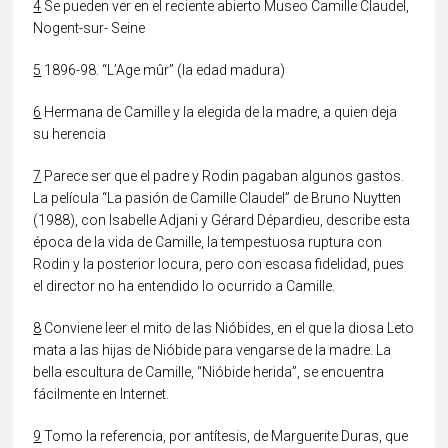
4
Se pueden ver en el reciente abierto Museo Camille Claudel,
Nogent-sur- Seine
5
1896-98. “L’Age mûr” (la edad madura)
6
Hermana de Camille y la elegida de la madre, a quien deja
su herencia
7
Parece ser que el padre y Rodin pagaban algunos gastos.
La película “La pasión de Camille Claudel” de Bruno Nuytten
(1988), con Isabelle Adjani y Gérard Dépardieu, describe esta
época de la vida de Camille, la tempestuosa ruptura con
Rodin y la posterior locura, pero con escasa fidelidad, pues
el director no ha entendido lo ocurrido a Camille.
8
Conviene leer el mito de las Nióbides, en el que la diosa Leto
mata a las hijas de Nióbide para vengarse de la madre. La
bella escultura de Camille, “Nióbide herida”, se encuentra
fácilmente en Internet.
9
Tomo la referencia, por antítesis, de Marguerite Duras, que