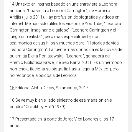
14
Un texto en Internet basado en una entrevista a Leonora
anciana: “Una visita a Leonora Carrington”, de Homero
Aridjis ( julio 2011). Hay profusión de biografías y videos en
Internet. Me han sido útiles los videos de You Tube, “Leonora
Carrington, imaginario a galope”, “Leonora Carrington y el
juego surrealista” , pero más especialmente, con
testimonios de sus hijos y muchas obra: “Historias de vida,
Leonora Carrington”. La fuente más conocida es la novela de
su amiga Elena Poniatowska, “Leonora”, ganadora del
Premio Biblioteca Breve , de Seix Barral 2011. Es un hermoso
homenaje, ficciona su biografía hasta llegar a México, pero
no reconoce la psicosis de Leonora.
15
Editorial Alpha Decay, Salamanca, 2017.
16
Se ve muy bien el lado siniestro de esa mansión en el
cuadro “Crookhey Hall”(1979)
17
Presentada en la corte de Jorge V en Londres a los 17
años