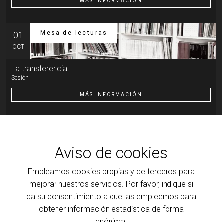
MÁS INFORMACIÓN
Mesa de lecturas
01
OCT
La transferencia
Sesión
MÁS INFORMACIÓN
Otra actividad
07
OCT
Aviso de cookies
Introducción al psicoanálisis, a la clínica y a la teoría que
la ilumina
Empleamos cookies propias y de terceros para
Transferencia: resistencia y motor de la cura
mejorar nuestros servicios. Por favor, indique si
da su consentimiento a que las empleemos para
MÁS INFORMACIÓN
obtener información estadística de forma
anónima.