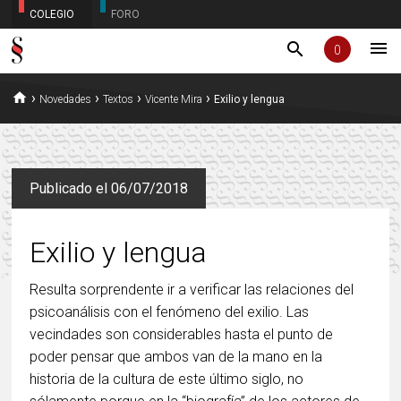
COLEGIO
FORO
menu
search
0
home
›
›
›
›
Novedades
Textos
Vicente Mira
Exilio y lengua
Publicado el 06/07/2018
Exilio y lengua
Resulta sorprendente ir a verificar las relaciones del
psicoanálisis con el fenómeno del exilio. Las
vecindades son considerables hasta el punto de
poder pensar que ambos van de la mano en la
historia de la cultura de este último siglo, no