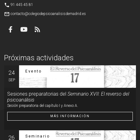
phone
91 445 45 81
mail_outline
contacto@colegiodepsicoanalisisdemadrid.es
Próximas actividades
Evento
24
SEP
Sesiones preparatorias del
Seminario XVII: El reverso del
psicoanálisis
Sesión preparatoria del capítulo I y Anexo A.
MÁS INFORMACIÓN
Seminario
26