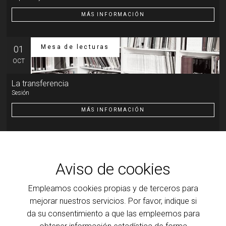
MÁS INFORMACIÓN
Mesa de lecturas
01
OCT
La transferencia
Sesión
MÁS INFORMACIÓN
Otra actividad
07
OCT
Aviso de cookies
Introducción al psicoanálisis, a la clínica y a la teoría que
la ilumina
Empleamos cookies propias y de terceros para
Transferencia: resistencia y motor de la cura
mejorar nuestros servicios. Por favor, indique si
da su consentimiento a que las empleemos para
MÁS INFORMACIÓN