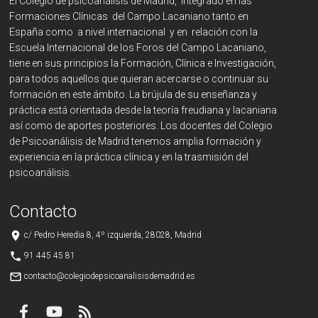
El Colegio de psicoanálisis de Madrid, integrado en las
Formaciones Clínicas del Campo Lacaniano tanto en
España como a nivel internacional y en relación con la
Escuela Internacional de los Foros del Campo Lacaniano,
tiene en sus principios la Formación, Clínica e Investigación,
para todos aquellos que quieran acercarse o continuar su
formación en este ámbito. La brújula de su enseñanza y
práctica está orientada desde la teoría freudiana y lacaniana
así como de aportes posteriores. Los docentes del Colegio
de Psicoanálisis de Madrid tenemos amplia formación y
experiencia en la práctica clínica y en la trasmisión del
psicoanálisis.
Contacto
place
c/ Pedro Heredia 8, 4º izquierda, 28028, Madrid
phone
91 445 45 81
mail_outline
contacto@colegiodepsicoanalisisdemadrid.es