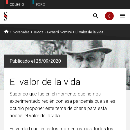
COLEGIO
FORO
menu
search
0
home
›
›
›
›
Novedades
Textos
Bernard Nominé
El valor de la vida
Publicado el 25/09/2020
El valor de la vida
Supongo que fue en el momento que hemos
experimentado recién con esa pandemia que se les
ocurrió proponer este tema de charla para esta
noche: el valor de la vida.
Es verdad que, en estos momentos, casi todos los