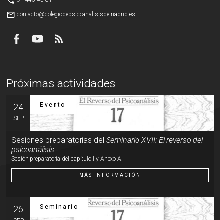
phone
mail_outline
contacto@colegiodepsicoanalisisdemadrid.es
Próximas actividades
Evento
24
SEP
Sesiones preparatorias del
Seminario XVII: El reverso del
psicoanálisis
Sesión preparatoria del capítulo I y Anexo A.
MÁS INFORMACIÓN
Seminario
26