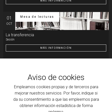
MÁS INFORMACIÓN
Mesa de lecturas
01
OCT
La transferencia
Sesión
MÁS INFORMACIÓN
Otra actividad
07
OCT
Aviso de cookies
Introducción al psicoanálisis, a la clínica y a la teoría que
la ilumina
Empleamos cookies propias y de terceros para
Transferencia: resistencia y motor de la cura
mejorar nuestros servicios. Por favor, indique si
da su consentimiento a que las empleemos para
MÁS INFORMACIÓN
obtener información estadística de forma
anónima.