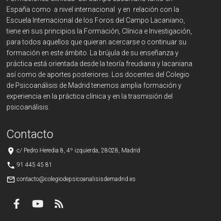
España como a nivel internacional y en relación con la
Escuela Internacional de los Foros del Campo Lacaniano,
tiene en sus principios la Formación, Clínica e Investigación,
para todos aquellos que quieran acercarse o continuar su
formación en este ámbito. La brújula de su enseñanza y
práctica está orientada desde la teoría freudiana y lacaniana
así como de aportes posteriores. Los docentes del Colegio
de Psicoanálisis de Madrid tenemos amplia formación y
experiencia en la práctica clínica y en la trasmisión del
psicoanálisis.
Contacto
place
c/ Pedro Heredia 8, 4º izquierda, 28028, Madrid
phone
91 445 45 81
mail_outline
contacto@colegiodepsicoanalisisdemadrid.es