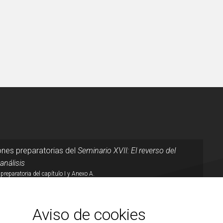
nes preparatorias del
Seminario XVII: El reverso del
análisis
preparatoria del capítulo I y Anexo A.
 INFORMACIÓN
Aviso de cookies
ario del Colegio 2026-2027: El reverso del psicoanálisis