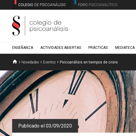
COLEGIO
DE PSICOANÁLISIS
FORO
PSICOANALÍTICO
ENSEÑANZA
ACTIVIDADES ABIERTAS
PRÁCTICAS
MEDIATECA
home
›
›
›
Novedades
Eventos
Psicoanálisis en tiempos de crisis
Publicado el 03/09/2020