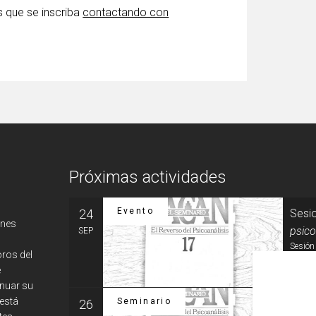
os que se inscriba
contactando con
Próximas actividades
Evento
24
Sesio
ones
psico
SEP
Sesión 
oros del
e
MÁS
inuar su
 está
Seminario
26
Semin