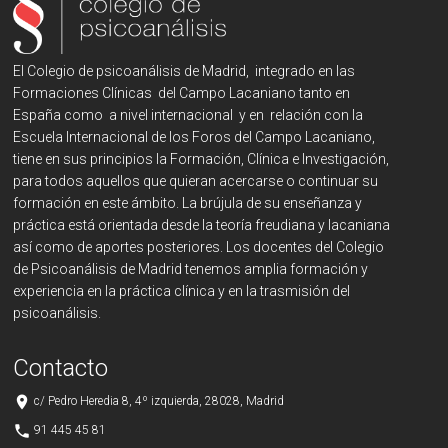
El Colegio de psicoanálisis de Madrid, integrado en las
Formaciones Clínicas del Campo Lacaniano tanto en
España como a nivel internacional y en relación con la
Escuela Internacional de los Foros del Campo Lacaniano,
tiene en sus principios la Formación, Clínica e Investigación,
para todos aquellos que quieran acercarse o continuar su
formación en este ámbito. La brújula de su enseñanza y
práctica está orientada desde la teoría freudiana y lacaniana
así como de aportes posteriores. Los docentes del Colegio
de Psicoanálisis de Madrid tenemos amplia formación y
experiencia en la práctica clínica y en la trasmisión del
psicoanálisis.
Contacto
place
c/ Pedro Heredia 8, 4º izquierda, 28028, Madrid
phone
91 445 45 81