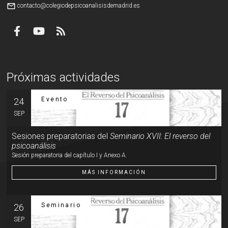
mail_outline
contacto@colegiodepsicoanalisisdemadrid.es
Próximas actividades
Evento
24
SEP
Sesiones preparatorias del
Seminario XVII: El reverso del
psicoanálisis
Sesión preparatoria del capítulo I y Anexo A.
MÁS INFORMACIÓN
Seminario
26
SEP