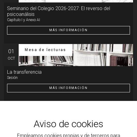
Seminario del Colegio 2026-2027: El reverso del
psicoanálisis
Capítulo I y Anexo AI
MÁS INFORMACIÓN
Mesa de lecturas
01
OCT
La transferencia
Sesión
MÁS INFORMACIÓN
Otra actividad
07
OCT
Aviso de cookies
Introducción al psicoanálisis, a la clínica y a la teoría que
la ilumina
Empleamos cookies propias y de terceros para