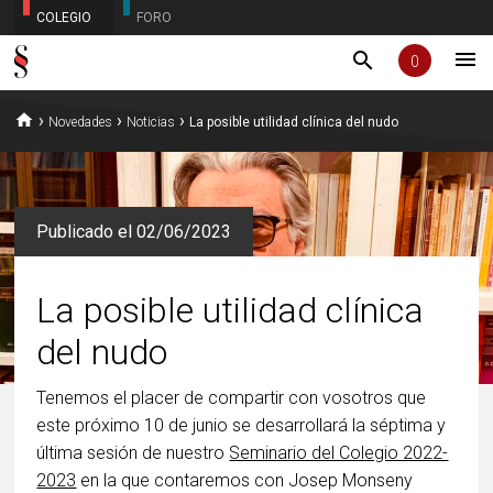
COLEGIO
FORO
menu
search
0
home
›
›
›
Novedades
Noticias
La posible utilidad clínica del nudo
Publicado el 02/06/2023
La posible utilidad clínica
del nudo
Tenemos el placer de compartir con vosotros que
este próximo 10 de junio se desarrollará la séptima y
última sesión de nuestro
Seminario del Colegio 2022-
2023
en la que contaremos con Josep Monseny