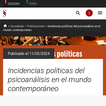
COLEGIO
FORO
menu
search
0
home
›
›
›
Novedades
Publicaciones
Incidencias políticas del psicoanálisis en el
mundo contemporáneo
Publicado el 11/03/2024
Incidencias políticas del
psicoanálisis en el mundo
contemporáneo