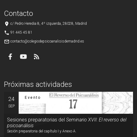
Contacto
place
c/ Pedro Heredia 8, 4º izquierda, 28028, Madrid
phone
91 445 45 81
mail_outline
contacto@colegiodepsicoanalisisdemadrid.es
Próximas actividades
Evento
24
SEP
Sesiones preparatorias del
Seminario XVII: El reverso del
psicoanálisis
Sesión preparatoria del capítulo I y Anexo A.