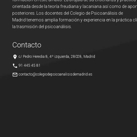
orientada desde la teoría freudiana y lacaniana así como de apor
posteriores. Los docentes del Colegio de Psicoanálisis de
Madrid tenemos amplia formación y experiencia en la práctica clí
la trasmisión del psicoanálisis.
Contacto
place
c/ Pedro Heredia 8, 4º izquierda, 28028, Madrid
phone
91 445 45 81
mail_outline
contacto@colegiodepsicoanalisisdemadrid.es
© Colegio de Psicoanálisis de Madrid, 2026
Aviso legal
Política de pr