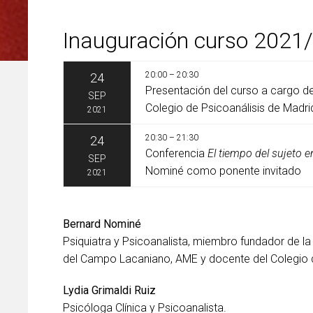
Inauguración curso 2021
20:00 – 20:30
24
Presentación del curso a cargo de 
SEP
Colegio de Psicoanálisis de Madri
2021
20:30 – 21:30
24
Conferencia
El tiempo del sujeto en
SEP
Nominé como ponente invitado
2021
Bernard Nominé
Psiquiatra y Psicoanalista, miembro fundador de la
del Campo Lacaniano, AME y docente del Colegio 
Lydia Grimaldi Ruiz
Psicóloga Clínica y Psicoanalista.