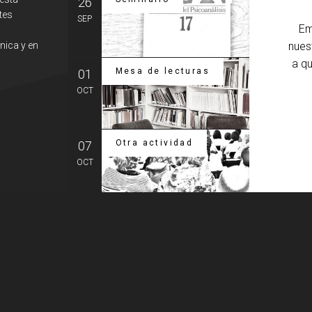
26
Semin
tes
Capítul
SEP
Em
MÁS
nica y en
nues
a q
Mesa de lecturas
01
La tr
Sesión
OCT
MÁS
Otra actividad
07
Intro
ilumi
OCT
Transfe
MÁS
ivacidad
Política de
cookies