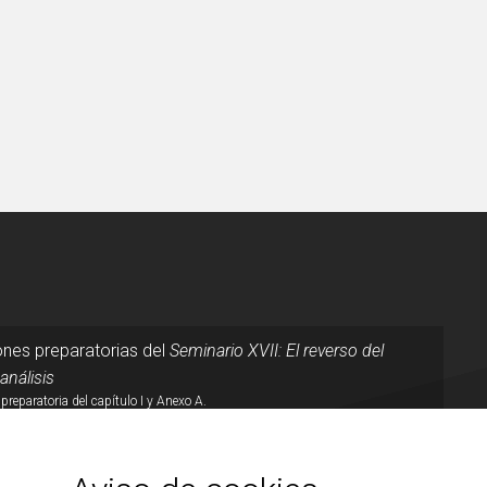
nes preparatorias del
Seminario XVII: El reverso del
análisis
preparatoria del capítulo I y Anexo A.
 INFORMACIÓN