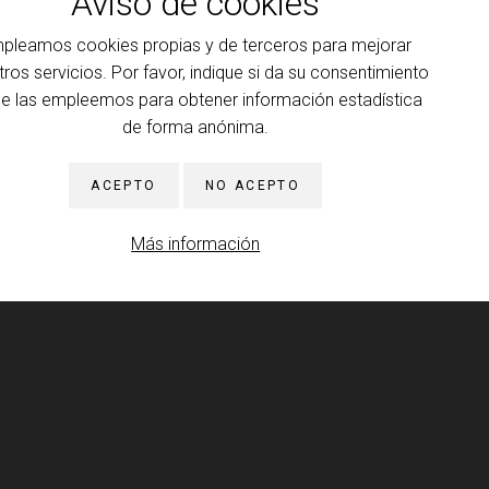
Aviso de cookies
ario del Colegio 2026-2027: El reverso del psicoanálisis
o I y Anexo AI
pleamos cookies propias y de terceros para mejorar
 INFORMACIÓN
tros servicios. Por favor, indique si da su consentimiento
ue las empleemos para obtener información estadística
ansferencia
de forma anónima.
 INFORMACIÓN
ACEPTO
NO ACEPTO
ducción al psicoanálisis, a la clínica y a la teoría que la
Más información
na
rencia: resistencia y motor de la cura
 INFORMACIÓN