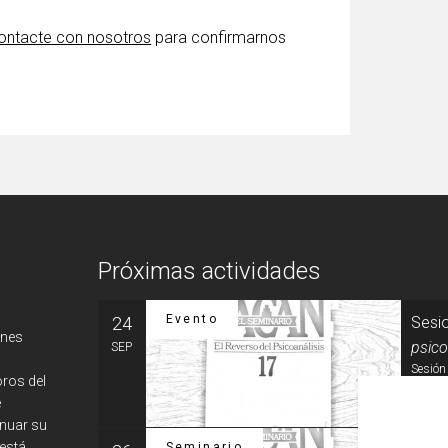
ontacte con nosotros
para confirmarnos
Próximas actividades
Evento
24
Sesio
ones
psico
SEP
Sesión 
oros del
e
MÁS
inuar su
 está
Seminario