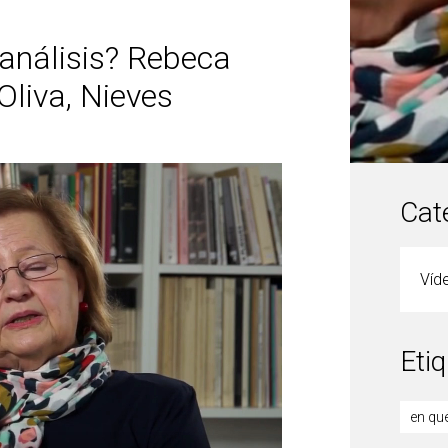
oanálisis? Rebeca
Oliva, Nieves
Cat
Víd
Eti
en qu