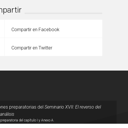
partir
Compartir en Facebook
Compartir en Twitter
nes preparatorias del
Seminario XVII: El reverso del
análisis
preparatoria del capítulo I y Anexo A.