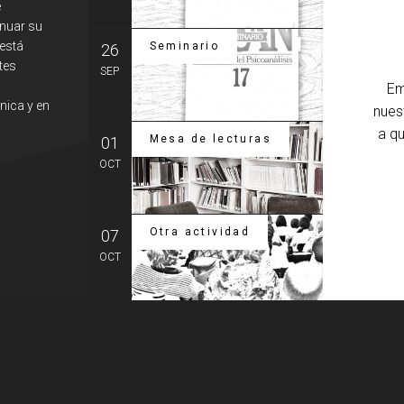
e
MÁS
inuar su
 está
Seminario
26
Semin
tes
Capítul
SEP
Em
MÁS
nica y en
nues
a q
Mesa de lecturas
01
La tr
Sesión
OCT
MÁS
Otra actividad
07
Intro
ilumi
OCT
Transfe
MÁS