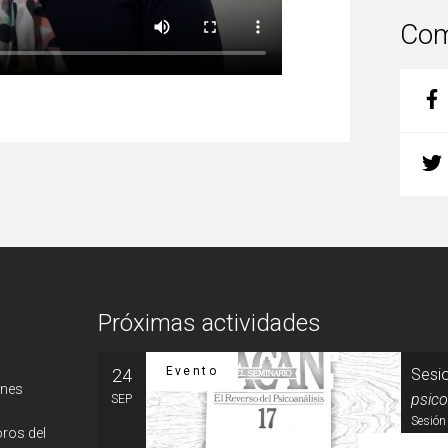
Com
Próximas actividades
Evento
24
Sesio
ones
psico
SEP
Sesión 
oros del