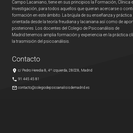
Campo Lacaniano, tiene en sus principios la Formación, Clínica 
Investigación, para todos aquellos que quieran acercarse o cont
formación en este ámbito. La brújula de su enseñanza y práctica
orientada desde la teoría freudiana y lacaniana así como de apor
posteriores. Los docentes del Colegio de Psicoanálisis de
Madrid tenemos amplia formación y experiencia en la práctica clí
la trasmisión del psicoanálisis.
Contacto
place
c/ Pedro Heredia 8, 4º izquierda, 28028, Madrid
phone
91 445 45 81
mail_outline
contacto@colegiodepsicoanalisisdemadrid.es