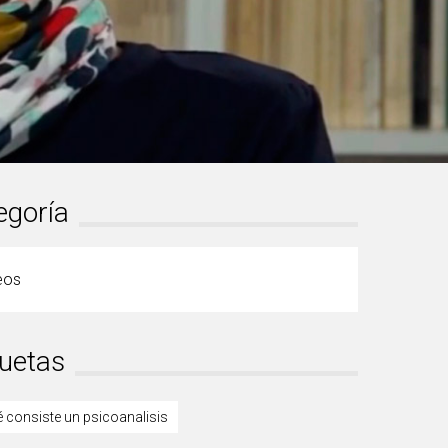
egoría
eos
quetas
é consiste un psicoanalisis