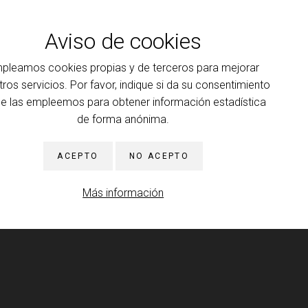
 INFORMACIÓN
Aviso de cookies
ario del Colegio 2026-2027: El reverso del psicoanálisis
o I y Anexo AI
pleamos cookies propias y de terceros para mejorar
 INFORMACIÓN
tros servicios. Por favor, indique si da su consentimiento
ue las empleemos para obtener información estadística
ansferencia
de forma anónima.
 INFORMACIÓN
ACEPTO
NO ACEPTO
ducción al psicoanálisis, a la clínica y a la teoría que la
Más información
na
rencia: resistencia y motor de la cura
 INFORMACIÓN