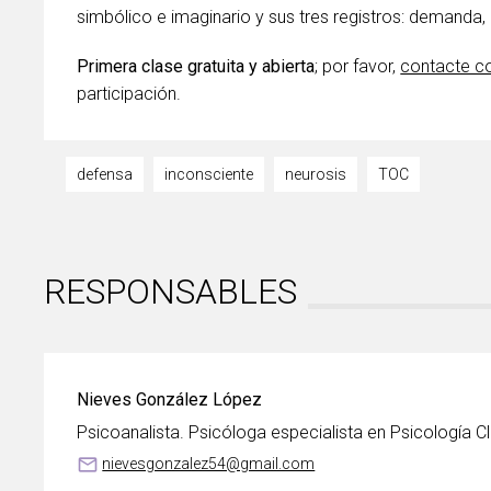
simbólico e imaginario y sus tres registros: demanda,
Primera clase gratuita y abierta
; por favor,
contacte c
participación.
defensa
inconsciente
neurosis
TOC
RESPONSABLES
Nieves González López
Psicoanalista. Psicóloga especialista en Psicología Cl
mail_outline
nievesgonzalez54@gmail.com