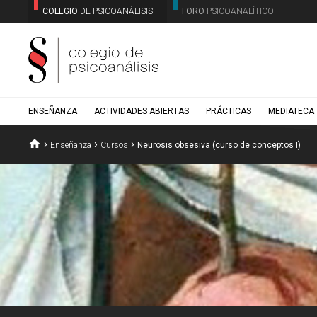
COLEGIO
DE PSICOANÁLISIS
FORO
PSICOANALÍTICO
ENSEÑANZA
ACTIVIDADES ABIERTAS
PRÁCTICAS
MEDIATECA
home
›
›
›
Enseñanza
Cursos
Neurosis obsesiva (curso de conceptos I)