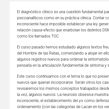
El diagnóstico clínico es una cuestión fundamental p
psicoanalíticos como en su práctica clínica. Contar c
inconsciente hace imposible establecer una ley gener
relación causa-efecto que enarbolan los distintos DSM
como los llamados TOC.
El curso pasado hemos estudiado algunos textos freudi
del Hombre de las Ratas, comenzando a alojar en ellos
algunos registros nuevos para ordenar la sintomatol
pensarla en la articulación fundamental de síntoma y s
Este curso continuamos con el tema lo que no present
nuevos que quieran incorporarse. Serán otros los cas
revisaremos los mismos conceptos trabajados desde
la vez, algunos nuevos. La neurosis obsesiva muestra 
inconsciente, el establecimiento del yo como defensa 
ordenamiento (con las categorías de Lacan en los veri