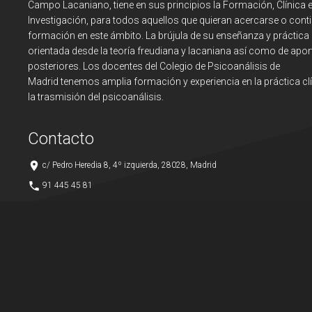
Campo Lacaniano, tiene en sus principios la Formación, Clínica 
Investigación, para todos aquellos que quieran acercarse o cont
formación en este ámbito. La brújula de su enseñanza y práctica
orientada desde la teoría freudiana y lacaniana así como de apor
posteriores. Los docentes del Colegio de Psicoanálisis de
Madrid tenemos amplia formación y experiencia en la práctica clí
la trasmisión del psicoanálisis.
Contacto
place
c/ Pedro Heredia 8, 4º izquierda, 28028, Madrid
phone
91 445 45 81
mail_outline
contacto@colegiodepsicoanalisisdemadrid.es