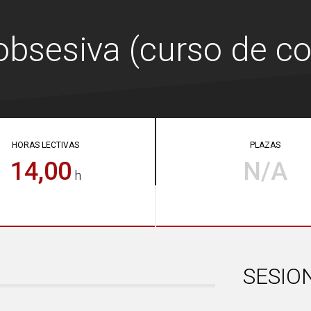
obsesiva (curso de co
HORAS LECTIVAS
PLAZAS
14,00
N/A
h
SESIO