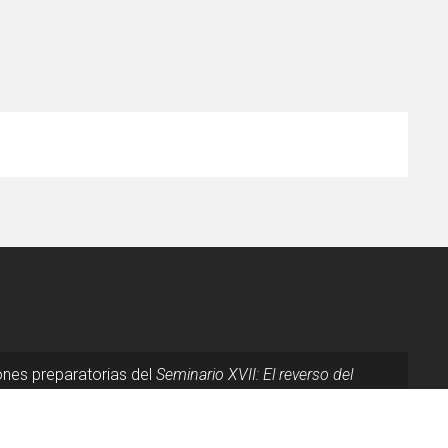
nes preparatorias del
Seminario XVII: El reverso del
análisis
preparatoria del capítulo I y Anexo A.