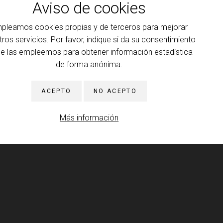
Aviso de cookies
 INFORMACIÓN
pleamos cookies propias y de terceros para mejorar
ario del Colegio 2026-2027: El reverso del psicoanálisis
o I y Anexo AI
tros servicios. Por favor, indique si da su consentimiento
ue las empleemos para obtener información estadística
 INFORMACIÓN
de forma anónima.
ansferencia
ACEPTO
NO ACEPTO
 INFORMACIÓN
Más información
ducción al psicoanálisis, a la clínica y a la teoría que la
na
rencia: resistencia y motor de la cura
 INFORMACIÓN