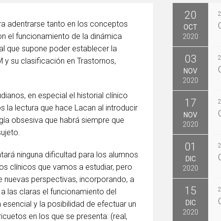
20
ara adentrarse tanto en los conceptos
OCT
on el funcionamiento de la dinámica
2020
al que supone poder establecer la
03
 y su clasificación en Trastornos,
NOV
2020
anos, en especial el historial clínico
17
 la lectura que hace Lacan al introducir
NOV
ogía obsesiva que habrá siempre que
2020
ujeto.
01
ará ninguna dificultad para los alumnos
DIC
os clínicos que vamos a estudiar, pero
2020
 nuevas perspectivas, incorporando, a
15
a las claras el funcionamiento del
DIC
esencial y la posibilidad de efectuar un
2020
cuetos en los que se presenta: (real,