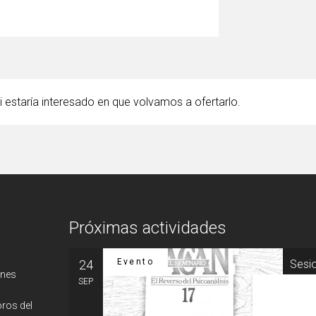
i estaría interesado en que volvamos a ofertarlo.
Próximas actividades
Evento
24
Sesio
ones
psico
SEP
Sesión 
oros del