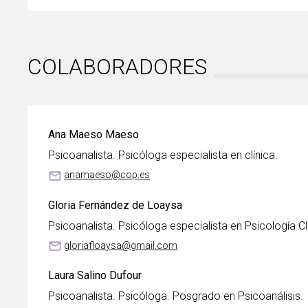
COLABORADORES
Ana Maeso Maeso
Psicoanalista. Psicóloga especialista en clínica.
mail_outline
anamaeso@cop.es
Gloria Fernández de Loaysa
Psicoanalista. Psicóloga especialista en Psicología Cl
mail_outline
gloriafloaysa@gmail.com
Laura Salino Dufour
Psicoanalista. Psicóloga. Posgrado en Psicoanálisis.