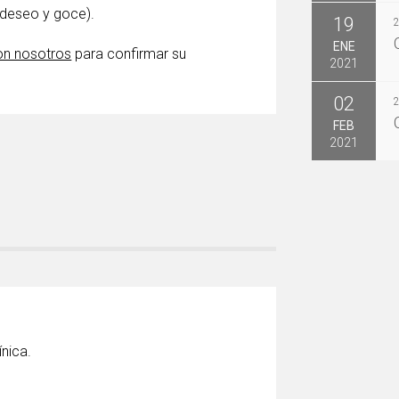
 deseo y goce).
19
ENE
on nosotros
para confirmar su
2021
02
FEB
2021
ínica.