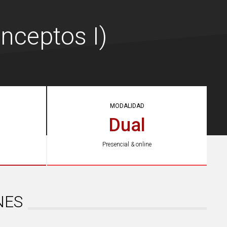
nceptos I)
MODALIDAD
Dual
Presencial & online
NES