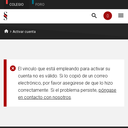
COLEGIO
FORO
menu
search
0
home
›
Activar cuenta
cancel
El vinculo que está empleando para activar su
cuenta no es válido. Si lo copió de un correo
electrónico, por favor asegúrese de que lo hizo
correctamente. Si el problema persiste,
póngase
en contacto con nosotros
.