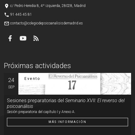
place
c/ Pedro Heredia 8, 4º izquierda, 28028, Madrid
phone
91 445 45 81
mail_outline
contacto@colegiodepsicoanalisisdemadrid.es
Próximas actividades
Evento
24
SEP
Sesiones preparatorias del
Seminario XVII: El reverso del
psicoanálisis
Sesión preparatoria del capítulo I y Anexo A.
MÁS INFORMACIÓN