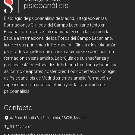
El Colegio de psicoanálisis de Madrid, integrado en las
Formaciones Clínicas del Campo Lacaniano tanto en
España como a nivel internacional y en relación con la
Escuela Internacional de los Foros del Campo Lacaniano,
tiene en sus principios la Formación, Clínica e Investigación,
para todos aquellos que quieran acercarse o continuar su
formación en este ámbito. La brújula de su enseñanza y
práctica está orientada desde la teoría freudiana y lacaniana
así como de aportes posteriores. Los docentes del Colegio
de Psicoanálisis de Madrid tenemos amplia formación y
experiencia en la práctica clínica y en la trasmisión del
psicoanálisis.
Contacto
place
c/ Pedro Heredia 8, 4º izquierda, 28028, Madrid
phone
91 445 45 81