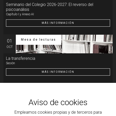
Seminario del Colegio 2026-2027: El reverso del
psicoanálisis
Capítulo I y Anexo AI
MÁS INFORMACIÓN
Mesa de lecturas
01
OCT
La transferencia
Sesión
MÁS INFORMACIÓN
Otra actividad
07
OCT
Aviso de cookies
Introducción al psicoanálisis, a la clínica y a la teoría que
la ilumina
Empleamos cookies propias y de terceros para