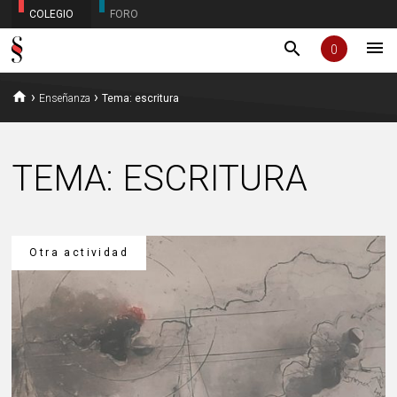
COLEGIO
FORO
menu
search
0
home
›
›
Enseñanza
Tema: escritura
TEMA: ESCRITURA
Otra actividad