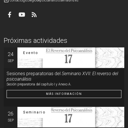
mail_outline
contacto@colegiodepsicoanalisisdemadrid.es
Próximas actividades
Evento
24
SEP
Sesiones preparatorias del
Seminario XVII: El reverso del
psicoanálisis
Sesión preparatoria del capítulo I y Anexo A.
MÁS INFORMACIÓN
Seminario
26
SEP