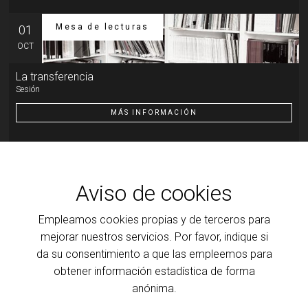
Mesa de lecturas
01
OCT
La transferencia
Sesión
MÁS INFORMACIÓN
Otra actividad
07
OCT
Aviso de cookies
Introducción al psicoanálisis, a la clínica y a la teoría que
Empleamos cookies propias y de terceros para
la ilumina
Transferencia: resistencia y motor de la cura
mejorar nuestros servicios. Por favor, indique si
da su consentimiento a que las empleemos para
MÁS INFORMACIÓN
obtener información estadística de forma
anónima.