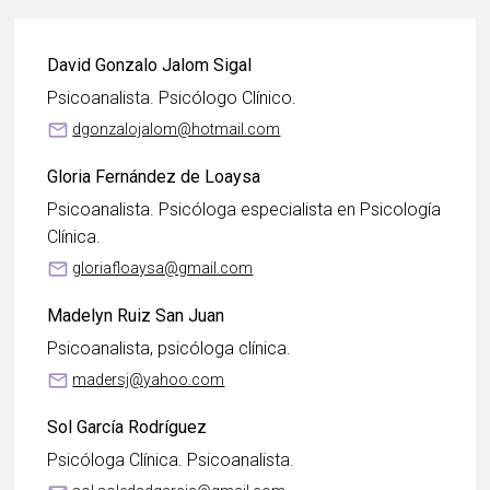
David Gonzalo Jalom Sigal
Psicoanalista. Psicólogo Clínico.
mail_outline
dgonzalojalom@hotmail.com
Gloria Fernández de Loaysa
Psicoanalista. Psicóloga especialista en Psicología
Clínica.
mail_outline
gloriafloaysa@gmail.com
Madelyn Ruiz San Juan
Psicoanalista, psicóloga clínica.
mail_outline
madersj@yahoo.com
Sol García Rodríguez
Psicóloga Clínica. Psicoanalista.