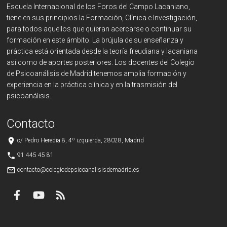
Escuela Internacional de los Foros del Campo Lacaniano,
tiene en sus principios la Formación, Clínica e Investigación,
para todos aquellos que quieran acercarse o continuar su
formación en este ámbito. La brújula de su enseñanza y
práctica está orientada desde la teoría freudiana y lacaniana
así como de aportes posteriores. Los docentes del Colegio
de Psicoanálisis de Madrid tenemos amplia formación y
experiencia en la práctica clínica y en la trasmisión del
psicoanálisis.
Contacto
place
c/ Pedro Heredia 8, 4º izquierda, 28028, Madrid
phone
91 445 45 81
mail_outline
contacto@colegiodepsicoanalisisdemadrid.es