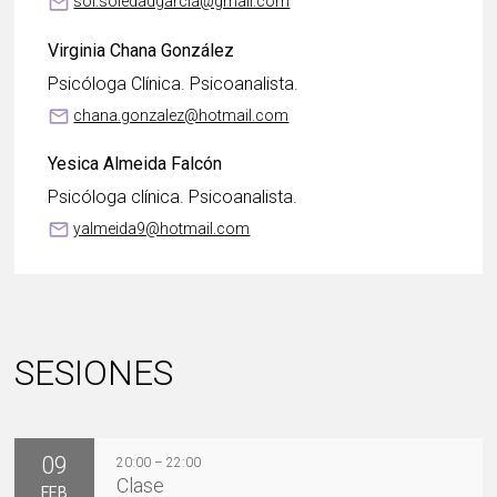
mail_outline
sol.soledadgarcia@gmail.com
Virginia Chana González
Psicóloga Clínica. Psicoanalista.
mail_outline
chana.gonzalez@hotmail.com
Yesica Almeida Falcón
Psicóloga clínica. Psicoanalista.
mail_outline
yalmeida9@hotmail.com
SESIONES
09
20:00 – 22:00
Clase
FEB