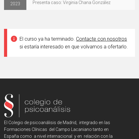
Presenta caso: Virginia Chana González
2023
info
El curso ya ha terminado.
Contacte con nosotros
si estaría interesado en que volvamos a ofertarlo.
El Colegio de psicoanálisis de Madrid, integrado en las
Formaciones Clínicas del Campo Lacaniano tanto en
España como a nivel internacional y en relación con la